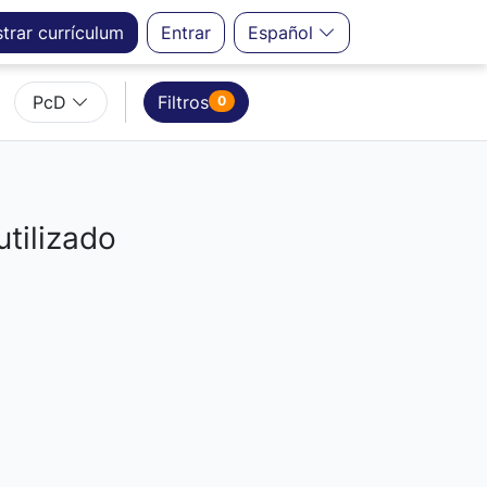
strar
currículum
Entrar
Español
PcD
Filtros
0
utilizado