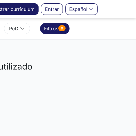
strar
currículum
Entrar
Español
PcD
Filtros
0
utilizado