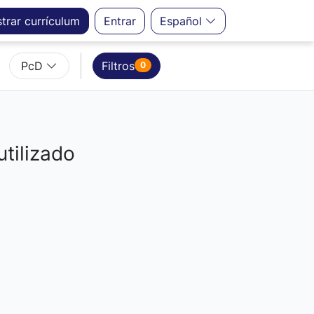
strar
currículum
Entrar
Español
PcD
Filtros
0
utilizado