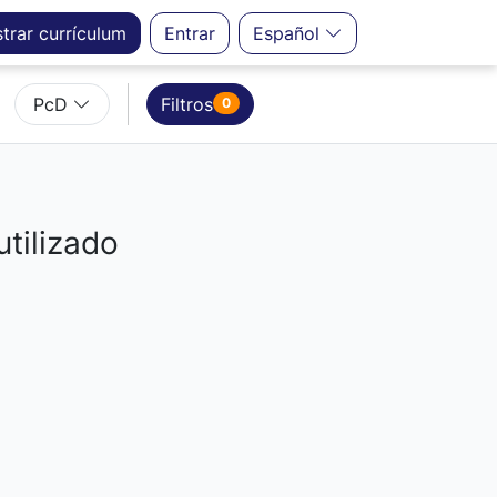
strar
currículum
Entrar
Español
PcD
Filtros
0
utilizado