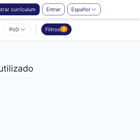
strar
currículum
Entrar
Español
PcD
Filtros
0
utilizado