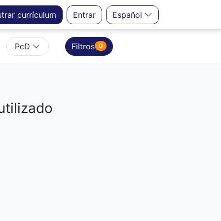
strar
currículum
Entrar
Español
PcD
Filtros
0
utilizado