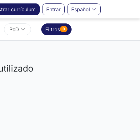
strar
currículum
Entrar
Español
PcD
Filtros
0
utilizado