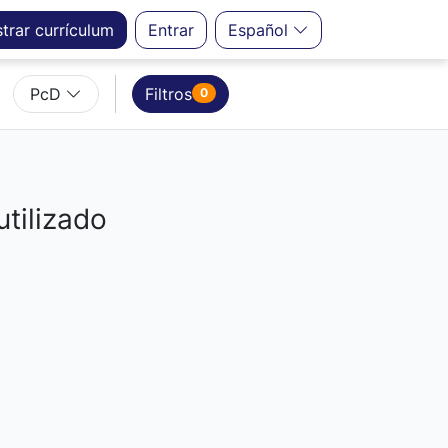
strar
currículum
Entrar
Español
PcD
Filtros
0
utilizado