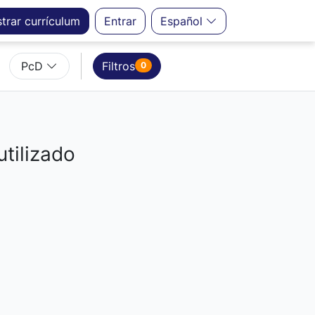
strar
currículum
Entrar
Español
PcD
Filtros
0
utilizado