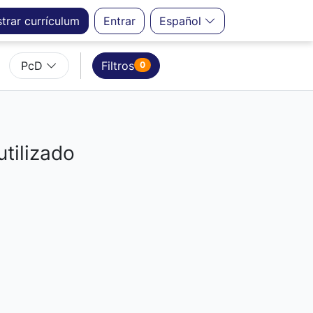
strar
currículum
Entrar
Español
PcD
Filtros
0
utilizado