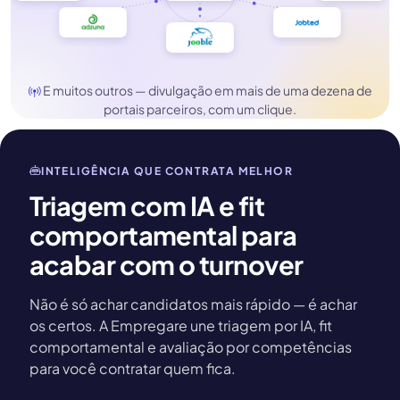
Divulgamos sua vaga em Indeed, LinkedIn, Google for Jobs, 
E muitos outros — divulgação em mais de uma dezena de
portais parceiros, com um clique.
INTELIGÊNCIA QUE CONTRATA MELHOR
Triagem com IA e fit
comportamental para
acabar com o turnover
Não é só achar candidatos mais rápido — é achar
os certos. A Empregare une triagem por IA, fit
comportamental e avaliação por competências
para você contratar quem fica.