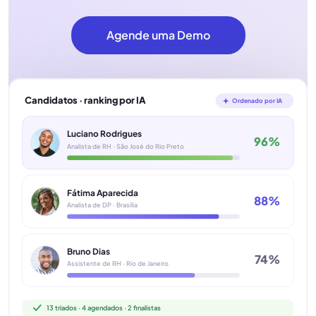
Agende uma Demo
Candidatos · ranking por IA
Ordenado por IA
Luciano Rodrigues
96%
Analista de RH · São José do Rio Preto
Fátima Aparecida
88%
Analista de DP · Brasília
Bruno Dias
74%
Assistente de RH · Rio de Janeiro
13 triados · 4 agendados · 2 finalistas