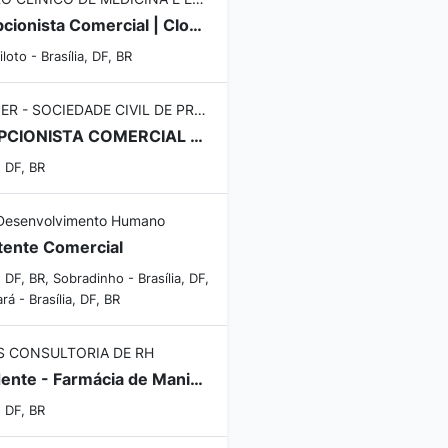
Recepcionista Comercial | Closer de Clínica Médica e Estética
iloto - Brasília, DF, BR
PROSPER - SOCIEDADE CIVIL DE PROFISSIONAIS ASSOCIADOS
RECEPCIONISTA COMERCIAL para Clínica Odontologica no CONJUNTO NACIONAL E TAGUATINGA - DF
, DF, BR
Desenvolvimento Humano
tente Comercial
a, DF, BR, Sobradinho - Brasília, DF,
rá - Brasília, DF, BR
S CONSULTORIA DE RH
Atendente - Farmácia de Manipulação
, DF, BR