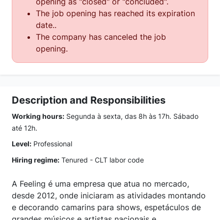
opening as "closed" or "concluded".
The job opening has reached its expiration
date..
The company has canceled the job
opening.
Description and Responsibilities
Working hours:
Segunda à sexta, das 8h às 17h. Sábado
até 12h.
Level:
Professional
Hiring regime:
Tenured - CLT labor code
A Feeling é uma empresa que atua no mercado,
desde 2012, onde iniciaram as atividades montando
e decorando camarins para shows, espetáculos de
grandes músicos e artistas nacionais e