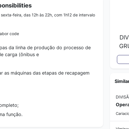
onsibilities
exta-feira, das 12h às 22h, com 1h12 de intervalo
labor code
DI
GR
pas da linha de produção do processo de
e carga (ônibus e
ar as máquinas das etapas de recapagem
Simila
ompleto;
 na função.
Cariaci
Vimina