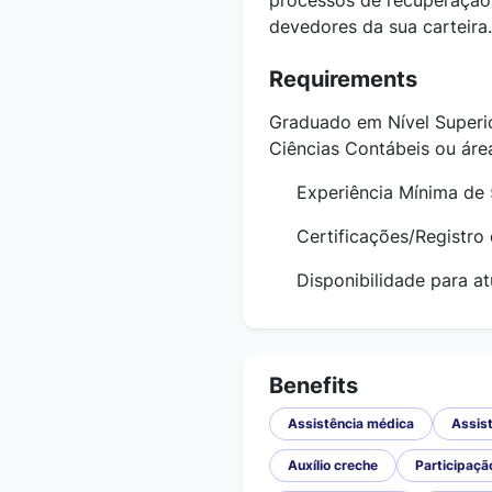
processos de recuperação
devedores da sua carteira
Requirements
Graduado em Nível Superio
Ciências Contábeis ou área
Experiência Mínima de 5 
Certificações/Registro 
Disponibilidade para atu
Benefits
Assistência médica
Assist
Auxílio creche
Participaçã