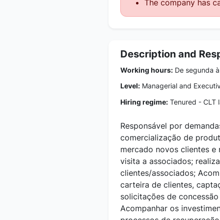
The company has ca
Description and Resp
Working hours:
De segunda à 
Level:
Managerial and Executi
Hiring regime:
Tenured - CLT 
Responsável por demandas
comercialização de produt
mercado novos clientes e 
visita a associados; realiz
clientes/associados; Aco
carteira de clientes, capta
solicitações de concessão 
Acompanhar os investiment