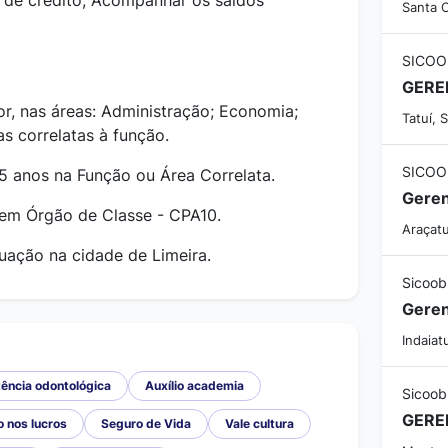
 de crédito; Acompanhar os saldos
Santa C
.
SICOO
r, nas áreas: Administração; Economia;
Tatuí, 
s correlatas à função.
SICOO
anos na Função ou Área Correlata.
Geren
em Órgão de Classe - CPA10.
Araçatu
ação na cidade de Limeira.
Sicoob
Geren
Indaiat
ência odontológica
Auxílio academia
Sicoob
o nos lucros
Seguro de Vida
Vale cultura