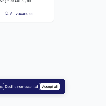
legre do Sul, SP, BR
All vacancies
gs
Decline non-essential
Accept all