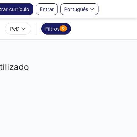
trar
currículo
Entrar
Português
PcD
Filtros
0
ilizado