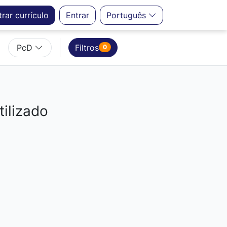
trar
currículo
Entrar
Português
PcD
Filtros
0
ilizado