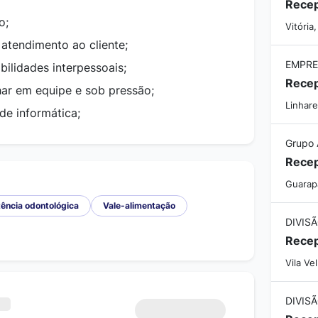
o;
Vitória
 atendimento ao cliente;
EMPRE
ilidades interpessoais;
Recep
ar em equipe e sob pressão;
Linhare
e informática;
Grupo 
Recep
Guarapa
ência odontológica
Vale-alimentação
Recep
Vila Ve