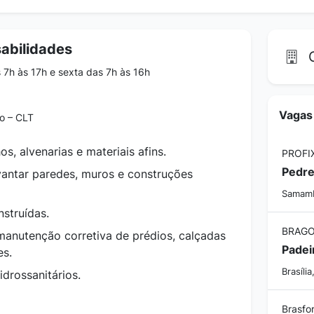
abilidades
C
7h às 17h e sexta das 7h às 16h
Vagas
o – CLT
hos, alvenarias e materiais afins.
Pedre
evantar paredes, muros e construções
Samamba
nstruídas.
BRAGO
 manutenção corretiva de prédios, calçadas
Padei
es.
Brasília
idrossanitários.
Brasfor