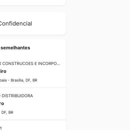
onfidencial
 semelhantes
PROFIX CONSTRUCOES E INCORPORACOES LTDA
iro
ia - Brasília, DF, BR
 DISTRIBUIDORA
ro
, DF, BR
t