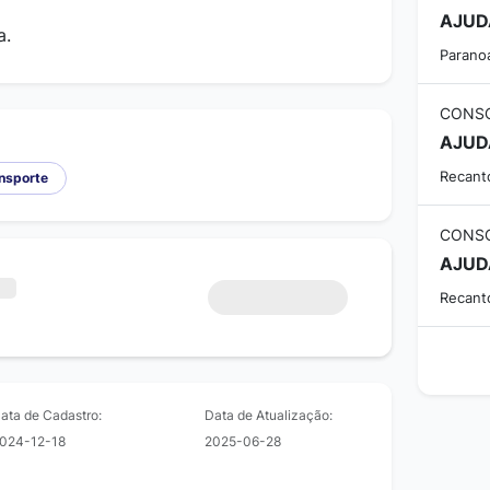
AJUD
a.
Paranoá
CONSO
AJUD
Recanto
ansporte
CONSO
AJUD
Recanto
ata de Cadastro:
Data de Atualização:
024-12-18
2025-06-28