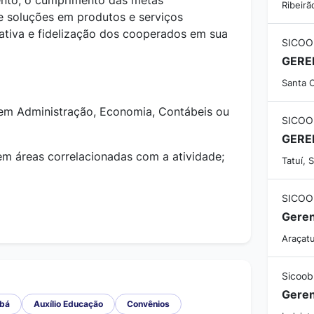
nto, o cumprimento das metas
Ribeirã
de soluções em produtos e serviços
ativa e fidelização dos cooperados em sua
SICOO
Santa C
 em Administração, Economia, Contábeis ou
SICOO
m áreas correlacionadas com a atividade;
Tatuí, 
SICOO
Geren
Araçatu
Sicoob
Geren
abá
Auxílio Educação
Convênios