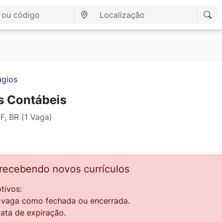
ágios
as Contábeis
DF, BR (1 Vaga)
 recebendo novos currículos
tivos:
a vaga como fechada ou encerrada.
data de expiração.