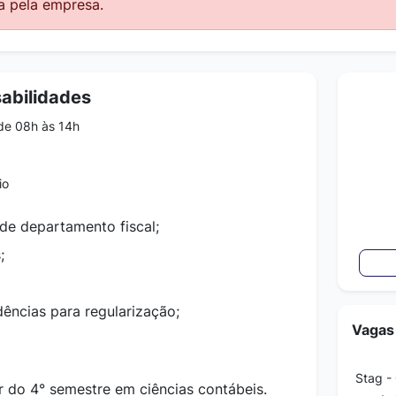
a pela empresa.
abilidades
de 08h às 14h
io
 de departamento fiscal;
;
;
ências para regularização;
Vagas
Stag -
r do 4° semestre em ciências contábeis.