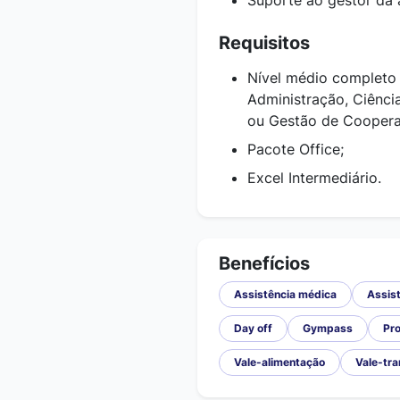
Suporte ao gestor da 
Requisitos
Nível médio completo
Administração, Ciênci
ou Gestão de Coopera
Pacote Office;
Excel Intermediário.
Benefícios
Assistência médica
Assist
Day off
Gympass
Pr
Vale-alimentação
Vale-tr