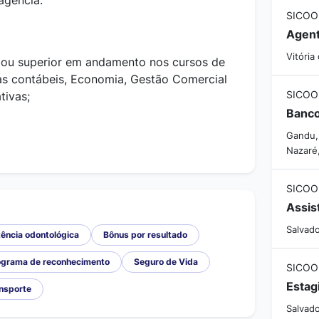
agência.
SICOO
Vitória
 ou superior em andamento nos cursos de
as contábeis, Economia, Gestão Comercial
SICOO
tivas;
Gandu,
Nazaré
SICOO
Salvado
ência odontológica
Bônus por resultado
ograma de reconhecimento
Seguro de Vida
SICOO
ansporte
Salvado