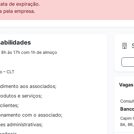
data de expiração.
a pela empresa.
abilidades
S
 8h às 17h com 1h de almoço
o – CLT
Vagas
ndimento aos associados;
odutos e serviços;
Consul
clientes;
Banco
onamento com o associado;
Capim 
es administrativas;
BA, BR,