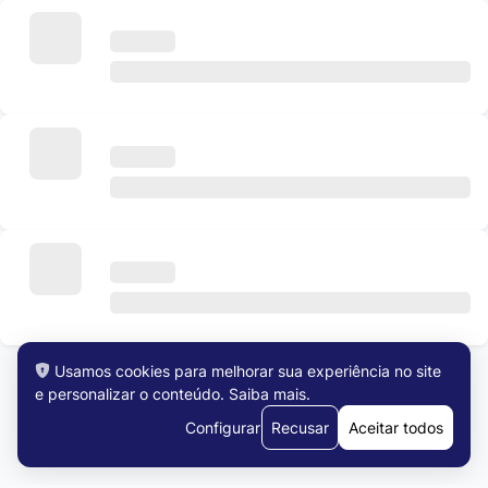
Usamos cookies para melhorar sua experiência no site
e personalizar o conteúdo.
Saiba mais
.
Ver todas as vagas
Configurar
Recusar
Aceitar todos