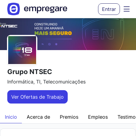
Entrar
Grupo NTSEC
Informática, TI, Telecomunicações
Ver Ofertas de Trabajo
Inicio
Acerca de
Premios
Empleos
Testimo