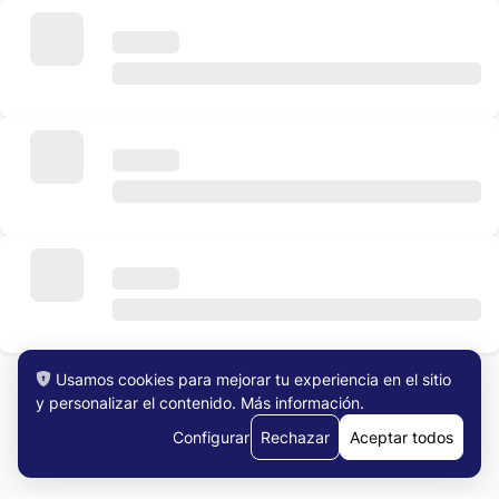
Usamos cookies para mejorar tu experiencia en el sitio
y personalizar el contenido.
Más información
.
Ver Todos los Trabajos
Configurar
Rechazar
Aceptar todos