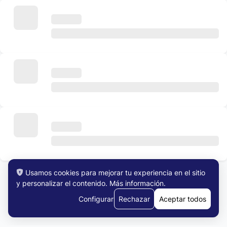
Usamos cookies para mejorar tu experiencia en el sitio
y personalizar el contenido.
Más información
.
Ver Todos los Trabajos
Configurar
Rechazar
Aceptar todos