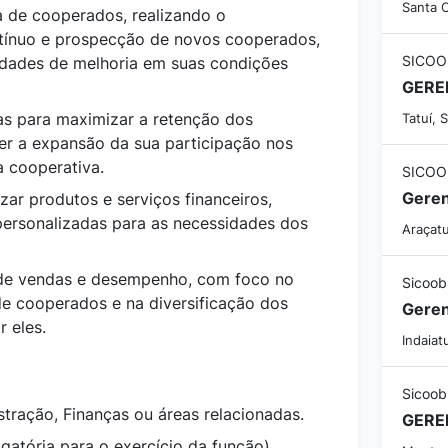
Santa C
a de cooperados, realizando o
ínuo e prospecção de novos cooperados,
SICOO
idades de melhoria em suas condições
as para maximizar a retenção dos
Tatuí, 
r a expansão da sua participação nos
a cooperativa.
SICOO
Geren
ar produtos e serviços financeiros,
ersonalizadas para as necessidades dos
Araçatu
de vendas e desempenho, com foco no
Sicoob
e cooperados e na diversificação dos
Geren
r eles.
Indaiat
Sicoob
ração, Finanças ou áreas relacionadas.
gatória para o exercício da função).