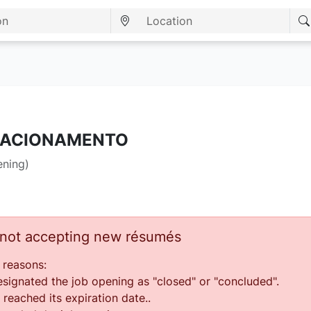
LACIONAMENTO
ening)
s not accepting new résumés
 reasons:
ignated the job opening as "closed" or "concluded".
reached its expiration date..