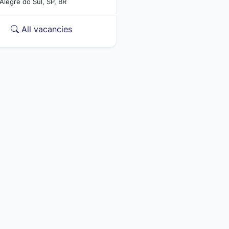
legre do Sul, SP, BR
All vacancies