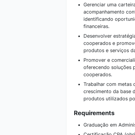
Gerenciar uma carteir
acompanhamento cont
identificando oportun
financeiras.
Desenvolver estratégi
cooperados e promove
produtos e serviços d
Promover e comercializ
oferecendo soluções p
cooperados.
Trabalhar com metas 
crescimento da base d
produtos utilizados po
Requirements
Graduação em Administ
Certificação CPA (obri