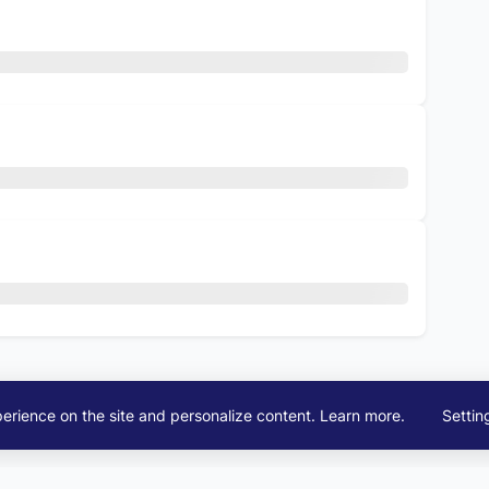
View All Jobs
erience on the site and personalize content.
Learn more
.
Settin