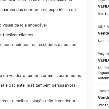
VEN
echar vendas com foco na experiência do
Brasília
 visual da loja impecável
Vend
fidelizar clientes
Sudoest
s e contribuir com os resultados da equipe
Polyéll
VEND
São Seb
Taguati
e de vender e tem prazer em superar metas
Antôni
(a) e paciente, mas também persuasivo(a)
Track 
Vend
ferecer a melhor solução (não é vendedor
Brasíli