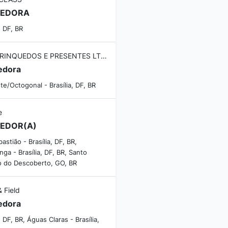
DEDORA
, DF, BR
KIDS BRINQUEDOS E PRESENTES LTDA
edora
e/Octogonal - Brasília, DF, BR
e
EDOR(A)
astião - Brasília, DF, BR,
nga - Brasília, DF, BR, Santo
o do Descoberto, GO, BR
& Field
edora
a, DF, BR, Águas Claras - Brasília,