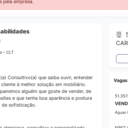
a pela empresa.
abilidades
5
1
CAR
o – CLT
) Consultivo(a) que saiba ouvir, entender
Vagas
cliente à melhor solução em mobiliário.
 queremos alguém que goste de vender, de
sões e que tenha boa aparência e postura
 de sofisticação.
Águas C
a atenciosa, consultiva e personalizada
FIRST