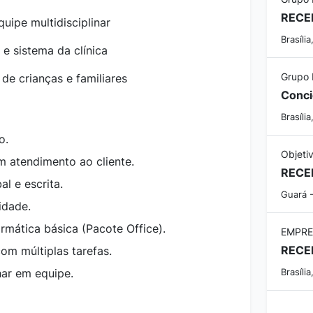
RECE
quipe multidisciplinar
Brasília
 e sistema da clínica
Grupo 
de crianças e familiares
Conci
Brasília
o.
Objeti
m atendimento ao cliente.
RECE
l e escrita.
Guará -
idade.
mática básica (Pacote Office).
EMPRE
RECE
com múltiplas tarefas.
ar em equipe.
Brasília