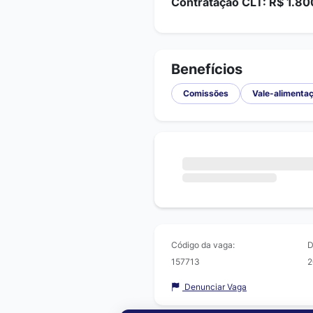
Contratação CLT: R$ 1.80
Benefícios
Comissões
Vale-alimenta
Código da vaga:
D
157713
2
Denunciar Vaga