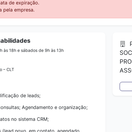
data de expiração.
a pela empresa.
abilidades
P
h às 18h e sábados de 9h às 13h
SOC
PRO
o – CLT
ASS
lificação de leads;
consultas; Agendamento e organização;
ontatos no sistema CRM;
as (lead novo, em contato, agendado,