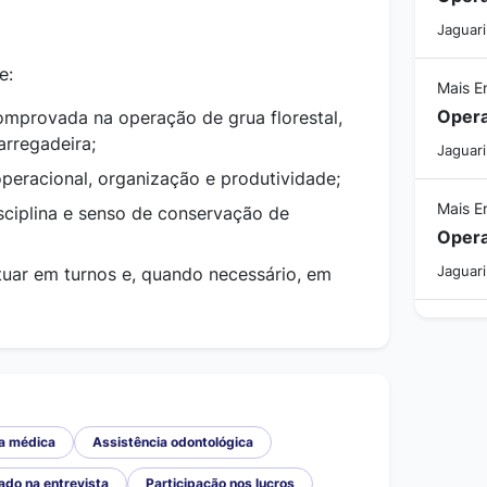
Jaguari
e:
Mais E
Opera
mprovada na operação de grua florestal,
arregadeira;
Jaguari
peracional, organização e produtividade;
Mais E
ciplina e senso de conservação de
Opera
tuar em turnos e, quando necessário, em
Jaguari
a médica
Assistência odontológica
ado na entrevista
Participação nos lucros