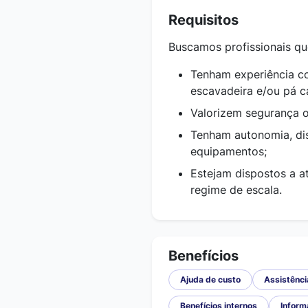
Requisitos
Buscamos profissionais qu
Tenham experiência co
escavadeira e/ou pá c
Valorizem segurança o
Tenham autonomia, dis
equipamentos;
Estejam dispostos a a
regime de escala.
Benefícios
Ajuda de custo
Assistênci
Benefícios internos
Inform