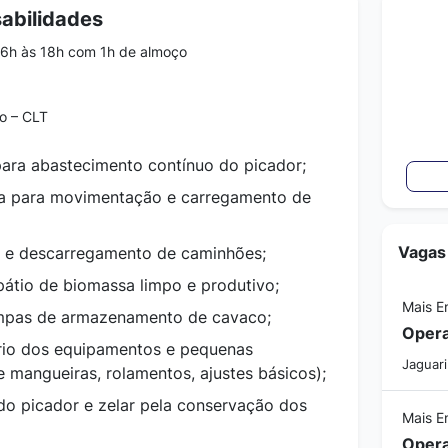
abilidades
6h às 18h com 1h de almoço
o – CLT
 para abastecimento contínuo do picador;
ra para movimentação e carregamento de
Vagas
o e descarregamento de caminhões;
pátio de biomassa limpo e produtivo;
Mais E
ampas de armazenamento de cavaco;
Opera
ário dos equipamentos e pequenas
Jaguari
 mangueiras, rolamentos, ajustes básicos);
o picador e zelar pela conservação dos
Mais E
Opera