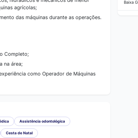
icos, hidráulicos e mecânicos de menor
Baixa G
inas agrícolas;
mento das máquinas durante as operações.
io Completo;
a na área;
 experiência como Operador de Máquinas
édica
Assistência odontológica
Cesta de Natal