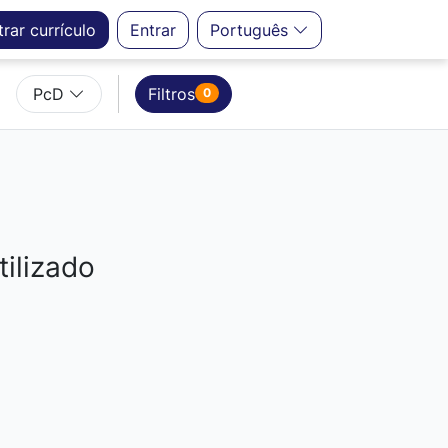
trar
currículo
Entrar
Português
PcD
Filtros
0
ilizado