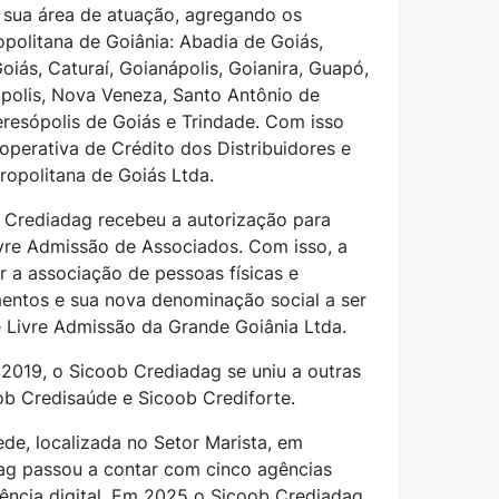
r sua área de atuação, agregando os
opolitana de Goiânia: Abadia de Goiás,
Goiás, Caturaí, Goianápolis, Goianira, Guapó,
ópolis, Nova Veneza, Santo Antônio de
resópolis de Goiás e Trindade. Com isso
perativa de Crédito dos Distribuidores e
ropolitana de Goiás Ltda.
b Crediadag recebeu a autorização para
vre Admissão de Associados. Com isso, a
ir a associação de pessoas físicas e
mentos e sua nova denominação social a ser
 Livre Admissão da Grande Goiânia Ltda.
2019, o Sicoob Crediadag se uniu a outras
ob Credisaúde e Sicoob Crediforte.
de, localizada no Setor Marista, em
ag passou a contar com cinco agências
gência digital. Em 2025 o Sicoob Crediadag