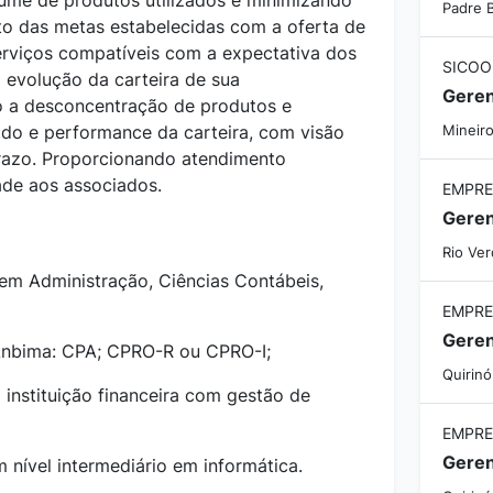
ume de produtos utilizados e minimizando
Padre 
nto das metas estabelecidas com a oferta de
rviços compatíveis com a expectativa dos
SICOO
evolução da carteira de sua
Geren
do a desconcentração de produtos e
tado e performance da carteira, com visão
Mineir
prazo. Proporcionando atendimento
ade aos associados.
EMPRE
Geren
Rio Ve
em Administração, Ciências Contábeis,
EMPRE
 Anbima: CPA; CPRO-R ou CPRO-I;
Quirinó
 instituição financeira com gestão de
EMPRE
 nível intermediário em informática.