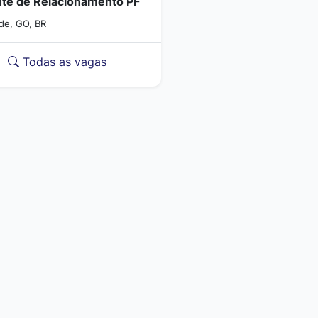
te de Relacionamento PF
rde, GO, BR
Todas as vagas