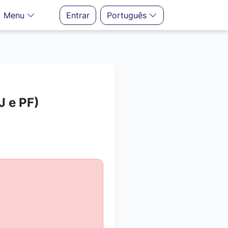
Menu
Entrar
Português
 e PF)