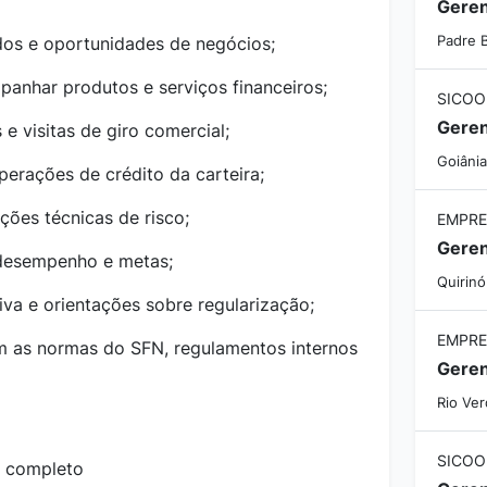
Geren
dos e oportunidades de negócios;
Padre 
panhar produtos e serviços financeiros;
SICOO
Geren
 e visitas de giro comercial;
Goiânia
perações de crédito da carteira;
ações técnicas de risco;
EMPRE
 desempenho e metas;
Quirinó
iva e orientações sobre regularização;
EMPRE
m as normas do SFN, regulamentos internos
Geren
Rio Ve
SICOO
r completo