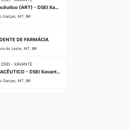
Farmacêutico (ART) - DSEI Xavante - Cadastro de Reserva
do Garças, MT, BR
DENTE DE FARMÁCIA
era do Leste, MT, BR
 DSEI - XAVANTE
FARMACÊUTICO - DSEI Xavante - 1 Vaga (1 AC + CR)
do Garças, MT, BR