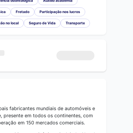
ência odontológica
Auxílio academia
ica
Fretado
Participação nos lucros
ão no local
Seguro de Vida
Transporte
ipais fabricantes mundiais de automóveis e
, presente em todos os continentes, com
operação em 150 mercados comerciais.