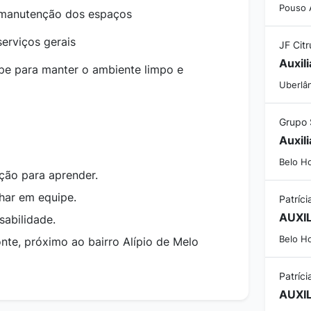
Pouso 
 manutenção dos espaços
erviços gerais
JF Citr
Auxil
pe para manter o ambiente limpo e
Uberlân
Grupo 
Auxil
Belo H
ição para aprender.
lhar em equipe.
Patríci
sabilidade.
Belo H
nte, próximo ao bairro Alípio de Melo
Patríci