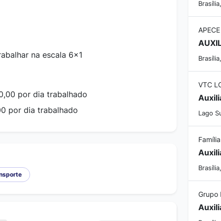
Brasília
APECE
trabalhar na escala 6x1
Brasília
VTC L
0,00 por dia trabalhado
Auxil
00 por dia trabalhado
Lago Su
Família
Auxil
Brasília
ansporte
Grupo 
Auxil