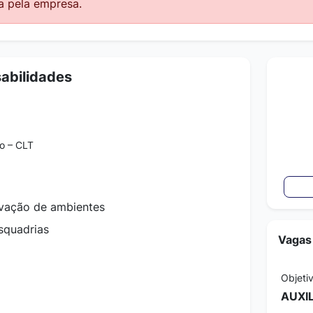
a pela empresa.
abilidades
o – CLT
rvação de ambientes
squadrias
Vagas
Objeti
AUXI