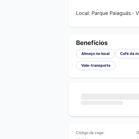
Local: Parque Paiaguás.- 
Benefícios
Almoço no local
Café da m
Vale-transporte
Código da vaga:
D