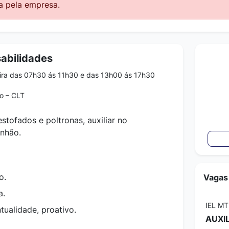
a pela empresa.
abilidades
ira das 07h30 ás 11h30 e das 13h00 ás 17h30
o – CLT
stofados e poltronas, auxiliar no
inhão.
o.
Vagas
a.
IEL MT
ualidade, proativo.
AUXI