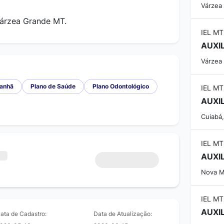
Várzea
Várzea Grande MT.
IEL MT
AUXI
Várzea
anhã
Plano de Saúde
Plano Odontológico
IEL MT
AUXI
Cuiabá
IEL MT
AUXI
Nova M
IEL MT
AUXI
ata de Cadastro:
Data de Atualização: