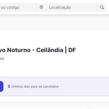
vo Noturno - Ceilândia | DF
as)
Últimos dias para se candidatar