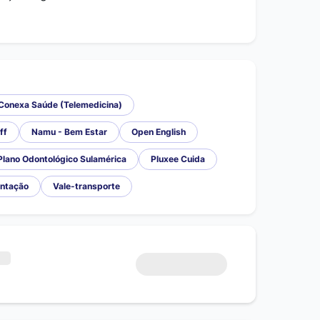
Conexa Saúde (Telemedicina)
ff
Namu - Bem Estar
Open English
Plano Odontológico Sulamérica
Pluxee Cuida
entação
Vale-transporte