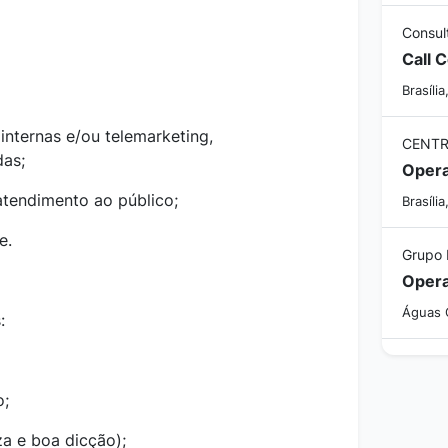
Consul
Call 
Brasília
internas e/ou telemarketing,
CENTR
das;
Opera
atendimento ao público;
Brasília
e.
Grupo 
Opera
Águas C
:
o;
a e boa dicção);