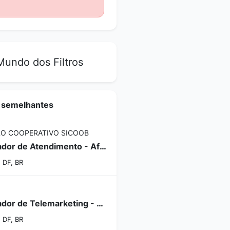
undo dos Filtros
 semelhantes
O COOPERATIVO SICOOB
Operador de Atendimento - Afirmativa para Pessoa com Deficiência (PCD)
, DF, BR
Operador de Telemarketing - 36 Horas semanais
, DF, BR