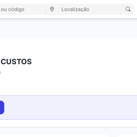
E CUSTOS
)