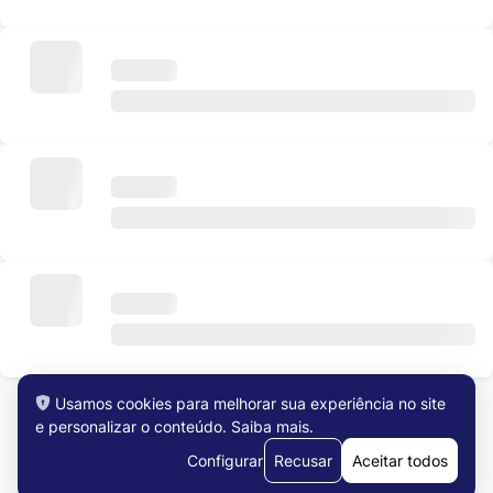
Usamos cookies para melhorar sua experiência no site
e personalizar o conteúdo.
Saiba mais
.
Ver todas as vagas
Configurar
Recusar
Aceitar todos