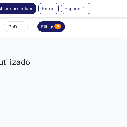
strar
currículum
Entrar
Español
PcD
Filtros
0
utilizado