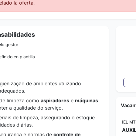
lado la oferta.
nsabilidades
lo gestor
finido en plantilla
igienização de ambientes utilizando
dequados.
 de limpeza como
aspiradores
e
máquinas
Vacant
er a qualidade do serviço.
eriais de limpeza, assegurando o estoque
IEL MT
dades diárias.
AUXI
 segurança e normas de
controle de