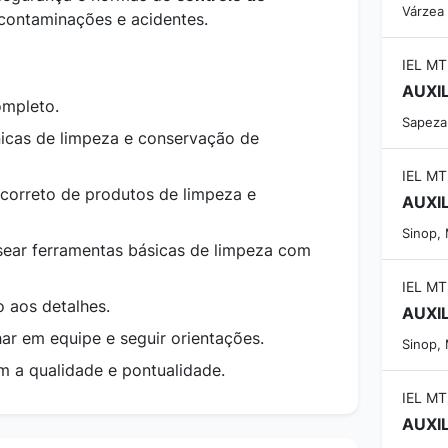
Várzea
 contaminações e acidentes.
IEL MT
AUXIL
ompleto.
Sapeza
icas de limpeza e conservação de
IEL MT
correto de produtos de limpeza e
AUXI
Sinop,
sear ferramentas básicas de limpeza com
IEL MT
o aos detalhes.
AUXIL
ar em equipe e seguir orientações.
Sinop,
a qualidade e pontualidade.
IEL MT
AUXI