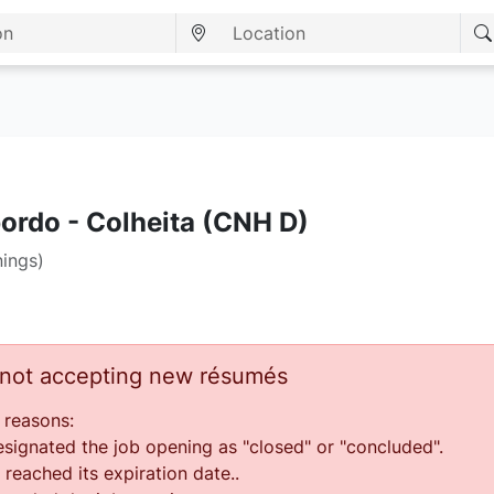
bordo - Colheita (CNH D)
nings)
s not accepting new résumés
 reasons:
ignated the job opening as "closed" or "concluded".
reached its expiration date..