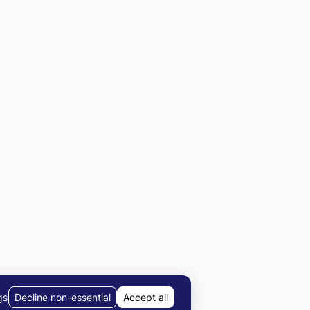
gs
Decline non-essential
Accept all