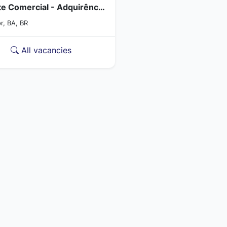
Agente Comercial - Adquirência - (Salvador/BA)
r, BA, BR
All vacancies