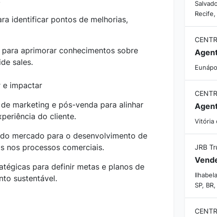
.
Salvado
Recife,
ara identificar pontos de melhorias,
CENTR
s para aprimorar conhecimentos sobre
ide sales.
Eunápol
r e impactar
CENTR
de marketing e pós-venda para alinhar
periência do cliente.
Vitória
 do mercado para o desenvolvimento de
s nos processos comerciais.
JRB Tr
ratégicas para definir metas e planos de
Ilhabel
to sustentável.
SP, BR
CENTR