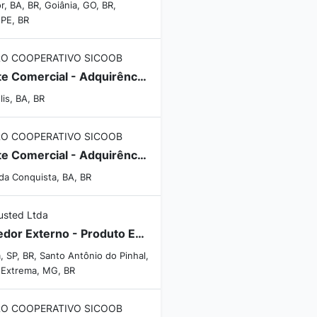
r, BA, BR, Goiânia, GO, BR,
 PE, BR
O COOPERATIVO SICOOB
Agente Comercial - Adquirência - (Eunápolis/BA)
is, BA, BR
O COOPERATIVO SICOOB
Agente Comercial - Adquirência - (Vitória da Conquista/BA)
 da Conquista, BA, BR
usted Ltda
Vendedor Externo - Produto Específico para Empresários Hoteleiros.
a, SP, BR, Santo Antônio do Pinhal,
, Extrema, MG, BR
O COOPERATIVO SICOOB