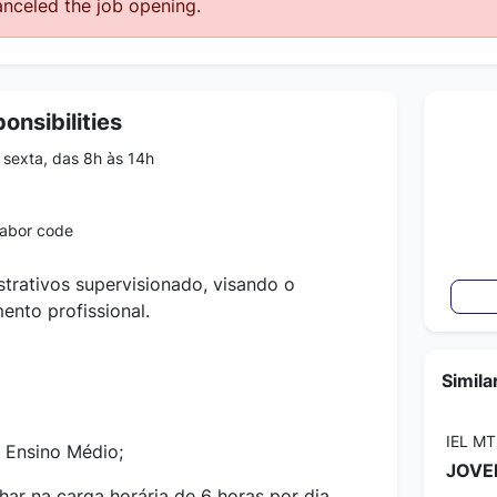
nceled the job opening.
onsibilities
sexta, das 8h às 14h
labor code
strativos supervisionado, visando o
ento profissional.
Simila
IEL MT
 Ensino Médio;
JOVE
lhar na carga horária de 6 horas por dia