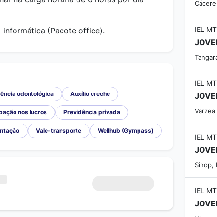
Cácere
IEL MT
informática (Pacote office).
JOVE
Tangar
IEL MT
ência odontológica
Auxílio creche
Várzea
ipação nos lucros
Previdência privada
entação
Vale-transporte
Wellhub (Gympass)
IEL MT
Sinop,
IEL MT